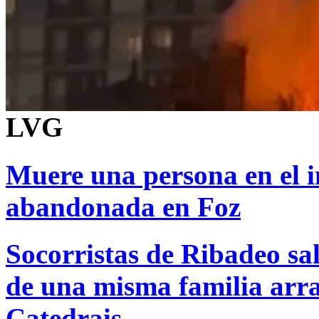
LVG
Muere una persona en el i
abandonada en Foz
Socorristas de Ribadeo sa
de una misma familia arra
Catedrais