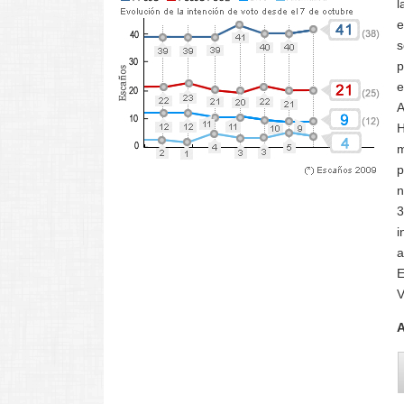
l
e
s
p
e
A
H
m
p
n
3
i
a
E
V
A