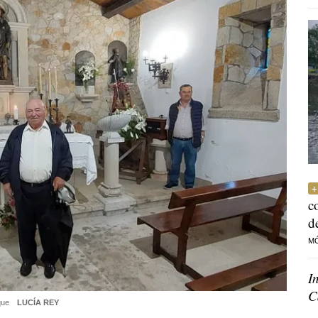
c
d
M
I
C
oque
LUCÍA REY