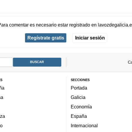
Para comentar es necesario
estar registrado
en
lavozdegalicia.
Regístrate gratis
Iniciar sesión
Ca
ES
SECCIONES
ña
Portada
ña
Galicia
Economía
za
España
lo
Internacional