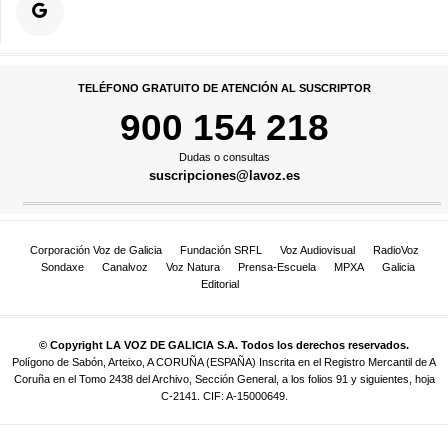
TELÉFONO GRATUITO DE ATENCIÓN AL SUSCRIPTOR
900 154 218
Dudas o consultas
suscripciones@lavoz.es
Corporación Voz de Galicia
Fundación SRFL
Voz Audiovisual
RadioVoz
Sondaxe
Canalvoz
Voz Natura
Prensa-Escuela
MPXA
Galicia
Editorial
© Copyright LA VOZ DE GALICIA S.A. Todos los derechos reservados.
Polígono de Sabón, Arteixo, A CORUÑA (ESPAÑA) Inscrita en el Registro Mercantil de A
Coruña en el Tomo 2438 del Archivo, Sección General, a los folios 91 y siguientes, hoja
C-2141. CIF: A-15000649.