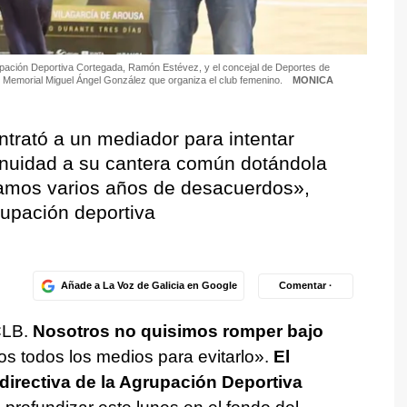
rupación Deportiva Cortegada, Ramón Estévez, y el concejal de Deportes de
del Memorial Miguel Ángel González que organiza el club femenino.
MONICA
ntrató a un mediador para intentar
inuidad a su cantera común dotándola
evamos varios años de desacuerdos»,
rupación deportiva
Añade a La Voz de Galicia en Google
Comentar ·
CLB.
Nosotros no quisimos romper bajo
s todos los medios para evitarlo».
El
 directiva de la Agrupación Deportiva