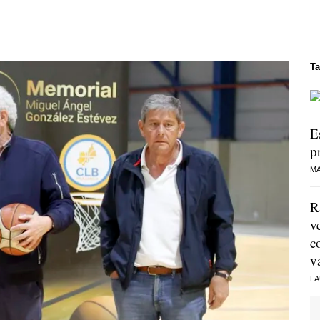
Ta
E
p
MA
R
v
c
v
LA