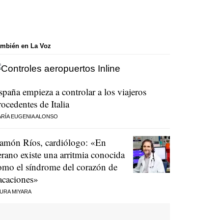
mbién en La Voz
spaña empieza a controlar a los viajeros
rocedentes de Italia
RÍA EUGENIA ALONSO
amón Ríos, cardiólogo: «En
erano existe una arritmia conocida
omo el síndrome del corazón de
acaciones»
URA MIYARA