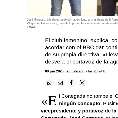
José Gorgoso, a la derecha de la imagen, junto al presidente de la Ag
Vilagarcía, Carlos Coira, durante la presentación de la última edición 
IRAGO
El club femenino, explica, co
acordar con el BBC dar cont
de su propia directiva. «Ll
desvela el portavoz de la ag
08 jun 2026
. Actualizado a las 20:24 h.
«E
l Cortegada no rompe el 
ningún concepto.
Pusimo
vicepresidente y portavoz de la