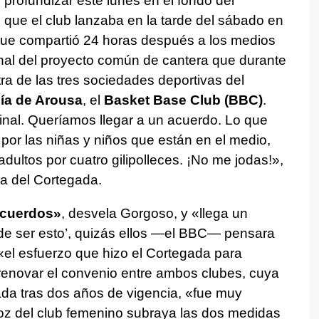
o profundizar este lunes en el fondo del
que el club lanzaba en la tarde del sábado en
que compartió 24 horas después a los medios
nal del proyecto común de cantera que durante
ra de las tres sociedades deportivas del
cía de Arousa
, el
Basket Base Club (BBC)
.
final. Queríamos llegar a un acuerdo. Lo que
por las niñas y niños que están en el medio,
adultos por cuatro gilipolleces. ¡No me jodas!»,
va del Cortegada.
acuerdos»
, desvela Gorgoso, y «llega un
e ser esto’, quizás ellos —el BBC— pensara
«el esfuerzo que hizo el Cortegada para
renovar el convenio entre ambos clubes, cuya
ada tras dos años de vigencia, «fue muy
avoz del club femenino subraya las dos medidas