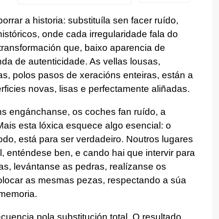
rrar a historia: substituíla sen facer ruído,
istóricos, onde cada irregularidade fala do
transformación que, baixo aparencia de
da de autenticidade. As vellas lousas,
as, polos pasos de xeracións enteiras, están a
rficies novas, lisas e perfectamente aliñadas.
s engánchanse, os coches fan ruído, a
ais esta lóxica esquece algo esencial: o
do, está para ser verdadeiro. Noutros lugares
l, enténdese ben, e cando hai que intervir para
uras, levántanse as pedras, realízanse os
colocar as mesmas pezas, respectando a súa
 memoria.
cuencia pola substitución total. O resultado