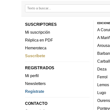
EDICION
SUSCRIPTORES
A Coru
Mi suscripción
A Mari
Réplica en PDF
Arousa
Hemeroteca
Barban
Suscríbete
Carbal
REGISTRADOS
Deza
Mi perfil
Ferrol
Newsletters
Lemos
Regístrate
Lugo
Ourens
CONTACTO
Pontev