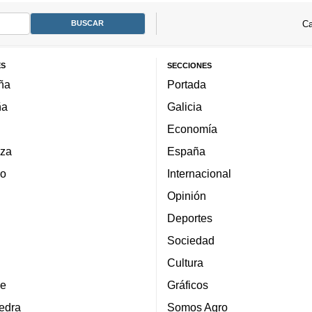
Ca
ES
SECCIONES
ña
Portada
ña
Galicia
Economía
za
España
lo
Internacional
Opinión
Deportes
Sociedad
Cultura
e
Gráficos
edra
Somos Agro