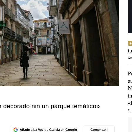
t
XA
P
a
N
i
«
un decorado nin un parque temático»
O.
Añade a La Voz de Galicia en Google
Comentar ·