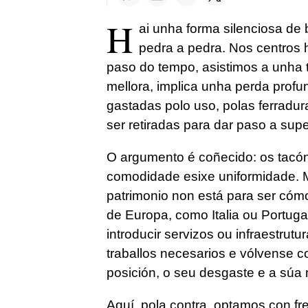
H
ai unha forma silenciosa de bo
pedra a pedra. Nos centros h
paso do tempo, asistimos a unha 
mellora, implica unha perda profun
gastadas polo uso, polas ferradur
ser retiradas para dar paso a supe
O argumento é coñecido: os tacón
comodidade esixe uniformidade. M
patrimonio non está para ser cómo
de Europa, como Italia ou Portuga
introducir servizos ou infraestrut
traballos necesarios e vólvense 
posición, o seu desgaste e a súa
Aquí, pola contra, optamos con fre