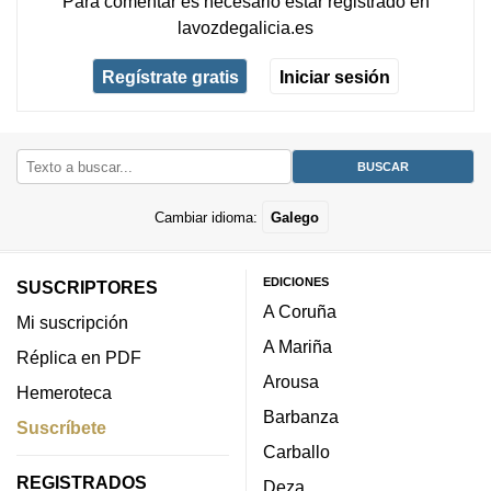
Para comentar es necesario
estar registrado
en
lavozdegalicia.es
Regístrate gratis
Iniciar sesión
Cambiar idioma:
Galego
EDICIONES
SUSCRIPTORES
A Coruña
Mi suscripción
A Mariña
Réplica en PDF
Arousa
Hemeroteca
Barbanza
Suscríbete
Carballo
REGISTRADOS
Deza