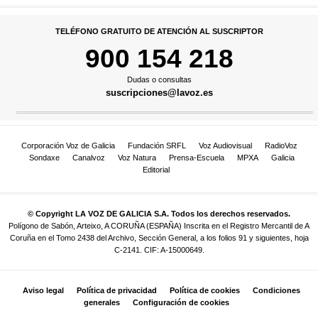
TELÉFONO GRATUITO DE ATENCIÓN AL SUSCRIPTOR
900 154 218
Dudas o consultas
suscripciones@lavoz.es
Corporación Voz de Galicia
Fundación SRFL
Voz Audiovisual
RadioVoz
Sondaxe
Canalvoz
Voz Natura
Prensa-Escuela
MPXA
Galicia
Editorial
© Copyright LA VOZ DE GALICIA S.A. Todos los derechos reservados.
Polígono de Sabón, Arteixo, A CORUÑA (ESPAÑA) Inscrita en el Registro Mercantil de A
Coruña en el Tomo 2438 del Archivo, Sección General, a los folios 91 y siguientes, hoja
C-2141. CIF: A-15000649.
Aviso legal
Política de privacidad
Política de cookies
Condiciones
generales
Configuración de cookies