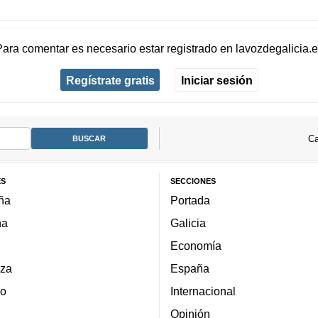
Para comentar es necesario
estar registrado
en
lavozdegalicia.
Regístrate gratis
Iniciar sesión
Ca
ES
SECCIONES
ña
Portada
ña
Galicia
Economía
za
España
lo
Internacional
Opinión