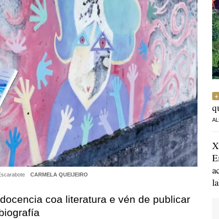
q
AL
X
E
a
Escarabote
CARMELA QUEIJEIRO
l
cencia coa literatura e vén de publicar
biografía