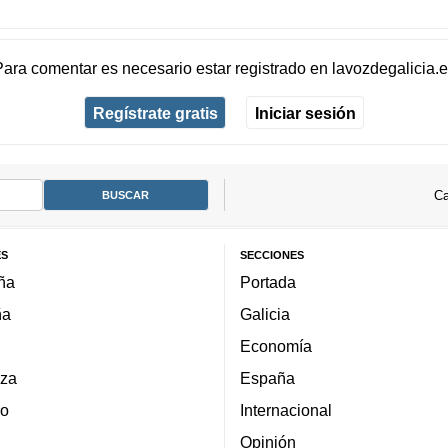
Para comentar es necesario
estar registrado
en
lavozdegalicia.
Regístrate gratis
Iniciar sesión
Ca
ES
SECCIONES
ña
Portada
ña
Galicia
Economía
za
España
lo
Internacional
Opinión