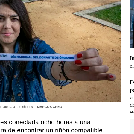
I
e
D
p
c
d
ue afecta a sus riñones.
MARCOS CREO
AN
hes conectada ocho horas a una
era de encontrar un riñón compatible