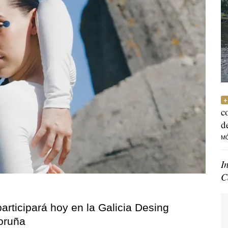
c
d
M
I
C
participará hoy en la Galicia Desing
oruña