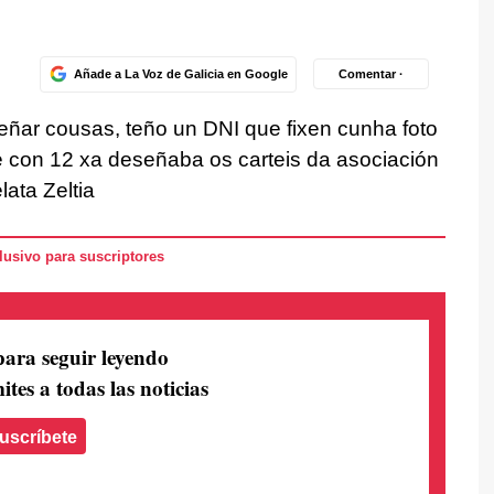
Añade a La Voz de Galicia en Google
Comentar ·
ñar cousas, teño un DNI que fixen cunha foto
e con 12 xa deseñaba os carteis da asociación
ata Zeltia
usivo para suscriptores
para seguir leyendo
ites a todas las noticias
uscríbete