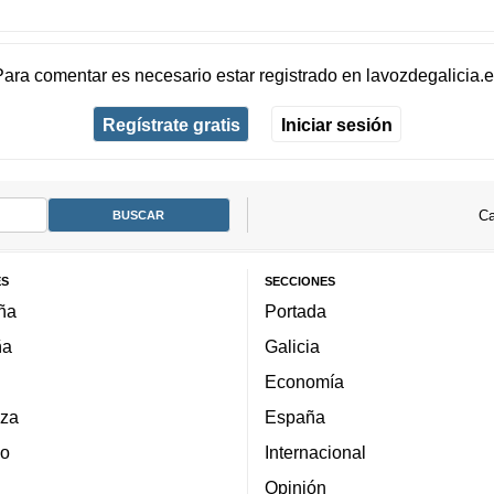
Para comentar es necesario
estar registrado
en
lavozdegalicia.
Regístrate gratis
Iniciar sesión
Ca
ES
SECCIONES
ña
Portada
ña
Galicia
Economía
za
España
lo
Internacional
Opinión