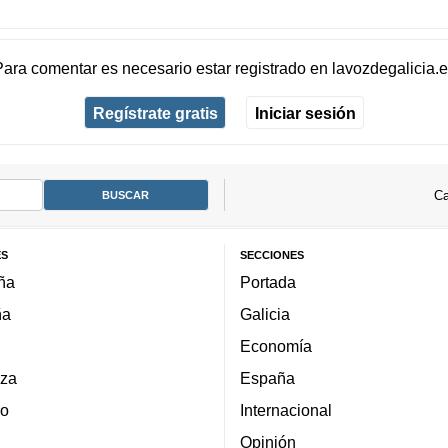
Para comentar es necesario
estar registrado
en
lavozdegalicia.
Regístrate gratis
Iniciar sesión
Ca
ES
SECCIONES
ña
Portada
ña
Galicia
Economía
za
España
lo
Internacional
Opinión