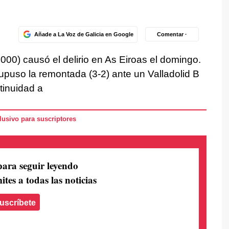
Añade a La Voz de Galicia en Google
Comentar ·
00) causó el delirio en As Eiroas el domingo.
upuso la remontada (3-2) ante un Valladolid B
tinuidad a
usivo para suscriptores
para seguir leyendo
ites a todas las noticias
uscríbete