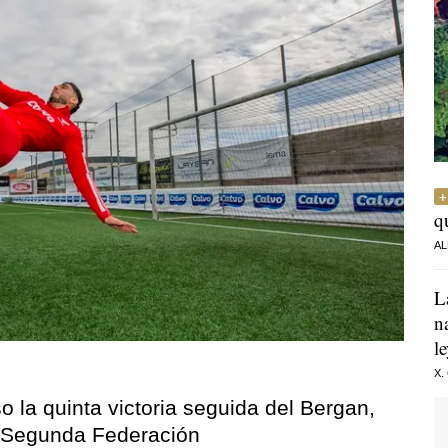
q
AL
L
n
l
X.
o la quinta victoria seguida del Bergan,
la Segunda Federación