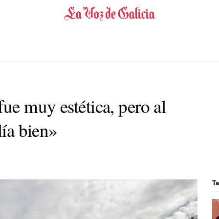
ue muy estética, pero al
lía bien»
Ta