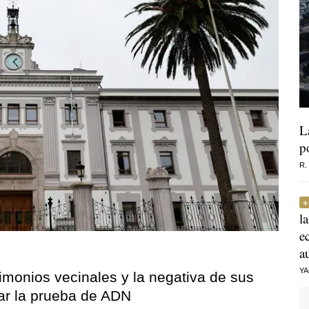
L
p
R.
l
e
a
Y
timonios vecinales y la negativa de sus
ar la prueba de ADN