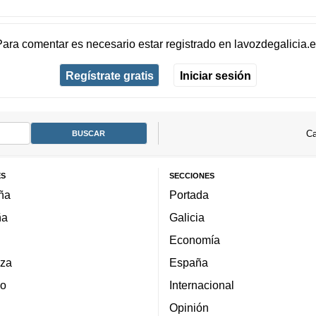
Para comentar es necesario
estar registrado
en
lavozdegalicia.
Regístrate gratis
Iniciar sesión
Ca
ES
SECCIONES
ña
Portada
ña
Galicia
Economía
za
España
lo
Internacional
Opinión