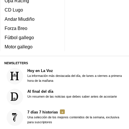
España
Estudiar en Galicia
Internacional
La Cocina de Frabisa
Opinión
Red
Deportes
Plata o plomo
Sociedad
Ven A Galicia
Cultura
Enfoque
Gráficos
Vive el Camino
Somos Agro
La Mochila Roja
Somos Mar
Galicia Innova
Obituarios
SUPLEMENTOS
Mercados
La Galicia Económica
Fugas
El tiempo
Yes
Mundial 2026
Escuela