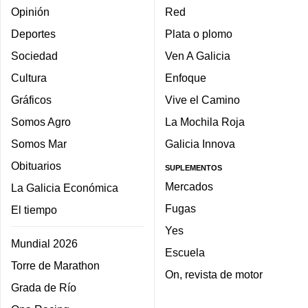
Tarifas publicitarias
Servicios
Oferplan
INMOGalia
Eventos en Galicia
Contacto
RESPONSABILIDAD SOCIAL
Eficiencia energética
Ayudas para inversiones
SECCIONES
VERTICALES
Portada
La Voz de la Salud
Galicia
Sabe Bien
Economía
Global Galicia