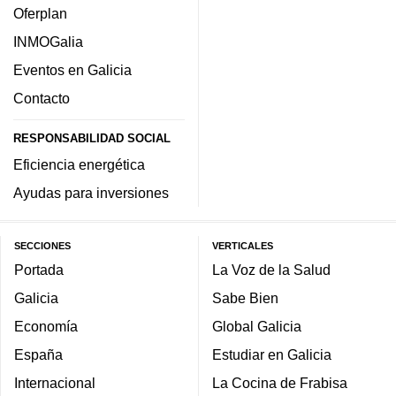
A Coruña
Mi suscripción
A Mariña
Réplica en PDF
Arousa
Hemeroteca
Barbanza
Suscríbete
Carballo
REGISTRADOS
Deza
Mi perfil
Ferrol
Newsletters
Lemos
Regístrate
Lugo
Ourense
CONTACTO
Pontevedra
Cartas al director
Santiago
Contacta con nosotros
Vigo
PUBLICIDAD
Galicia en 313 concellos