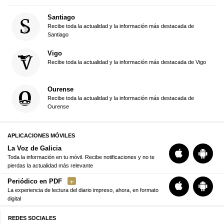
7 días 7 historias
Una selección de los mejores contenidos de la semana, exclusiva
para suscriptores
Educación
Recibe cada lunes novedades e información útil sobre el mundo de
la Educación
Somos Agro
Recibe cada miércoles la información más relevante del sector
primario
5 océanos
Boletín diario para marineros en formato comprimido (conexiones de
baja velocidad)
Global Galicia
Cada viernes, un resumen de la semana en Galicia y sobre los
gallegos en el exterior
A Coruña
Recibe de lunes a viernes toda la actualidad y la información más
destacada de A Coruña