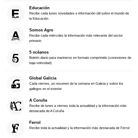
Torre de Marathon
On, revista de motor
Grada de Río
Opa Racing
CD Lugo
Andar Miudiño
Forza Breo
Fútbol gallego
Motor gallego
NEWSLETTERS
Hoy en La Voz
La información más destacada del día, de lunes a viernes a primera
hora de la mañana
Al final del día
Un resumen de las noticias que debes saber antes de acostarte