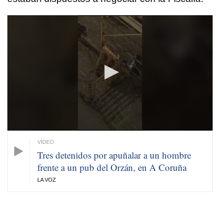
0
seconds
of
39
seconds
Tres detenidos por apuñalar a un hombre
frente a un pub del Orzán, en A Coruña
LA VOZ