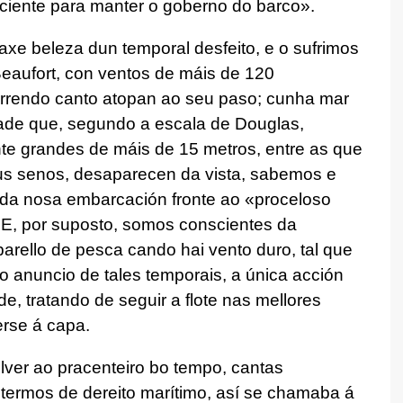
ciente para manter o goberno do barco»
.
axe beleza dun temporal desfeito, e o sufrimos
Beaufort, con ventos de máis de 120
varrendo canto atopan ao seu paso; cunha mar
dade que, segundo a escala de Douglas,
e grandes de máis de 15 metros, entre as que
us senos, desaparecen da vista, sabemos e
 da nosa embarcación fronte ao «proceloso
 E, por suposto, somos conscientes da
parello de pesca cando hai vento duro, tal que
o anuncio de tales temporais, a única acción
de, tratando de seguir a flote nas mellores
erse á capa.
olver ao pracenteiro bo tempo, cantas
 termos de dereito marítimo, así se chamaba á