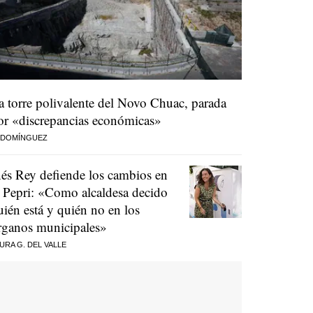
a torre polivalente del Novo Chuac, parada
or «discrepancias económicas»
 DOMÍNGUEZ
nés Rey defiende los cambios en
l Pepri: «Como alcaldesa decido
uién está y quién no en los
rganos municipales»
URA G. DEL VALLE