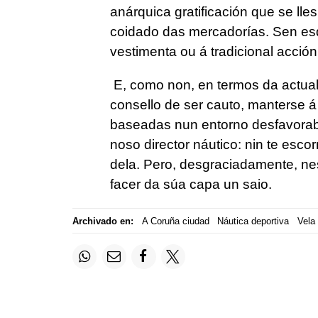
anárquica gratificación que se lle
coidado das mercadorías. Sen esqu
vestimenta ou á tradicional acció
E
, como non, en termos da actuali
consello de ser cauto, manterse á
baseadas nun entorno desfavorable
noso director náutico: nin te esco
dela. Pero, desgraciadamente, nes
facer da súa capa un saio.
Archivado en:
A Coruña ciudad
Náutica deportiva
Vela