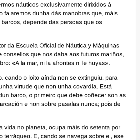
ermos náuticos exclusivamente dirixidos á
igo falaremos dunha dás manobras que, máis
s barcos, depende das persoas que os
tor da Escuela Oficial de Náutica y Máquinas
e consellos que nos daba aos futuros mariños,
o: «A la mar, ni la afrontes ni le huyas»
.
, cando o loito aínda non se extinguiu, para
unha virtude que non unha covardía. Está
un barco, o primeiro que debe coñecer son as
barcación e non sobre pasalas nunca; pois de
a vida no planeta, ocupa máis do setenta por
bo terráqueo. E, cando se navega sobre el, ese