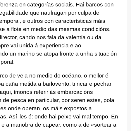
iferenza en categorías sociais. Hai barcos con
vegabilidade que naufragan por culpa de
mporal, e outros con características máis
se a flote en medio das mesmas condicións.
director, cando nos fala da valentía ou da
mpre vai unida á experiencia e ao
do un mariño se atopa fronte a unha situación
poral.
rco de vela no medio do océano, o mellor é
a caña metida a barlovento, trincar e pechar
aquí, ímonos referir ás embarcacións
 de pesca en particular, por seren estes, pola
tiles onde operan, os máis expostos a
s. Así lles é: onde hai peixe vai mal tempo. En
n e a manobra de capear, como a de «sortear a