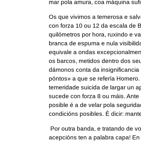
mar pola amura, coa máquina sufi
O
s que vivimos a temerosa e salv
con forza 10 ou 12 da escala de 
quilómetros por hora, ruxindo e 
branca de espuma e nula visibili
equivale a ondas excepcionalment
os barcos, metidos dentro dos se
dámonos conta da insignificancia
póntos» a que se refería Homero.
temeridade suicida de largar un a
sucede con forza 8 ou máis. Ante 
posible é a de velar pola segurida
condicións posibles. É dicir: mant
P
or outra banda, e tratando de v
acepcións ten a palabra capa! En