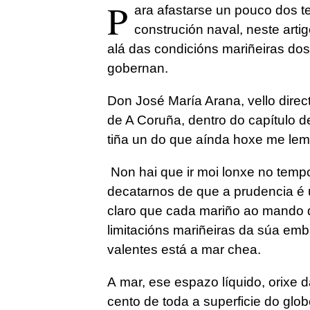
P
ara afastarse un pouco dos t
construción naval, neste art
alá das condicións mariñeiras do
gobernan.
D
on José María Arana, vello direc
de A Coruña, dentro do capítulo d
tiña un do que aínda hoxe me lembr
N
on hai que ir moi lonxe no tempo
decatarnos de que a prudencia é 
claro que cada mariño ao mando d
limitacións mariñeiras da súa em
valentes está a mar chea.
A
mar, ese espazo líquido, orixe d
cento de toda a superficie do glo