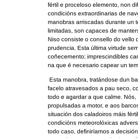
fértil e proceloso elemento, non d
condicións extraordinarias de na
manobras arriscadas durante un te
limitadas, son capaces de manter
Niso consiste o consello do vello 
prudencia. Esta última virtude se
coñecemento; imprescindibles can
na que é necesario capear un tem
E
sta manobra, tratándose dun ba
facelo atravesados a pau seco, co
todo e agardar a que calme. Nós, 
propulsadas a motor, e aos barcos
situación dos caladoiros máis fér
condicións meteorolóxicas adversa
todo caso, definiríamos a decisió