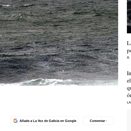
L
p
R.
I
e
q
ó
LA
Añade a La Voz de Galicia en Google
Comentar ·