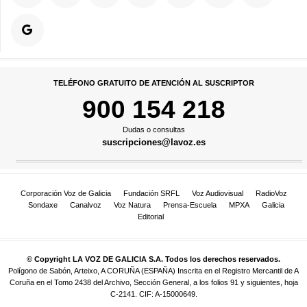
TELÉFONO GRATUITO DE ATENCIÓN AL SUSCRIPTOR
900 154 218
Dudas o consultas
suscripciones@lavoz.es
Corporación Voz de Galicia
Fundación SRFL
Voz Audiovisual
RadioVoz
Sondaxe
Canalvoz
Voz Natura
Prensa-Escuela
MPXA
Galicia
Editorial
© Copyright LA VOZ DE GALICIA S.A. Todos los derechos reservados.
Polígono de Sabón, Arteixo, A CORUÑA (ESPAÑA) Inscrita en el Registro Mercantil de A
Coruña en el Tomo 2438 del Archivo, Sección General, a los folios 91 y siguientes, hoja
C-2141. CIF: A-15000649.