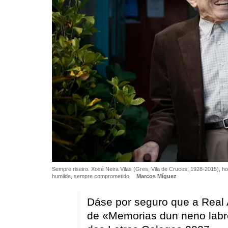
Sempre riseiro. Xosé Neira Vilas (Gres, Vila de Cruces, 1928-2015),
humilde, sempre comprometido.
Marcos Míguez
Dáse por seguro que a Real 
de «Memorias dun neno labr