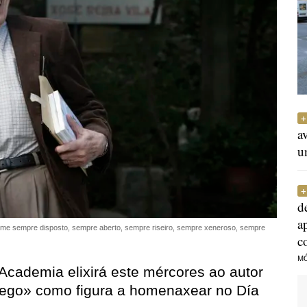
a
u
d
a
 home sempre disposto, sempre aberto, sempre riseiro, sempre xeneroso, sempre
c
M
Academia elixirá este mércores ao autor
ego» como figura a homenaxear no Día