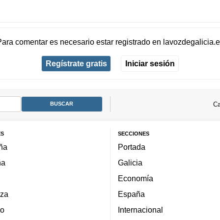
Para comentar es necesario
estar registrado
en
lavozdegalicia.
Regístrate gratis
Iniciar sesión
Ca
ES
SECCIONES
ña
Portada
ña
Galicia
Economía
za
España
lo
Internacional