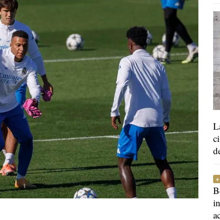
L
c
d
B
i
a