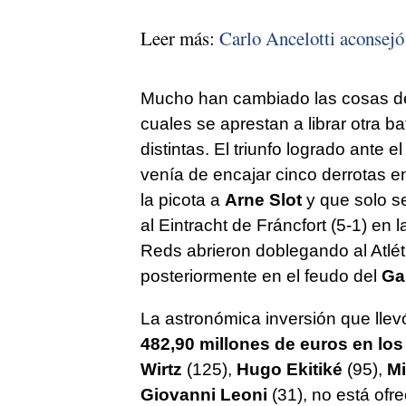
Leer más:
Carlo Ancelotti aconsejó 
Mucho han cambiado las cosas des
cuales se aprestan a librar otra b
distintas. El triunfo logrado ante e
venía de encajar cinco derrotas e
la picota a
Arne Slot
y que solo se
al Eintracht de Fráncfort (5-1) en
Reds abrieron doblegando al Atléti
posteriormente en el feudo del
Ga
La astronómica inversión que llev
482,90 millones de euros en los
Wirtz
(125),
Hugo Ekitiké
(95),
Mi
Giovanni Leoni
(31), no está ofr