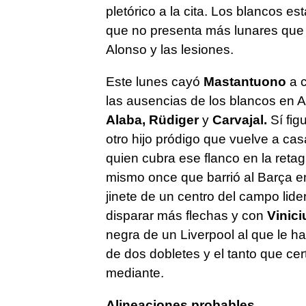
pletórico a la cita. Los blancos e
que no presenta más lunares que 
Alonso y las lesiones.
Este lunes cayó
Mastantuono
a c
las ausencias de los blancos en 
Alaba, Rüdiger
y
Carvajal.
Sí fig
otro hijo pródigo que vuelve a ca
quien cubra ese flanco en la retagu
mismo once que barrió al Barça en
jinete de un centro del campo lid
disparar más flechas y con
Vinici
negra de un Liverpool al que le ha
de dos dobletes y el tanto que ce
mediante.
Alineaciones probables