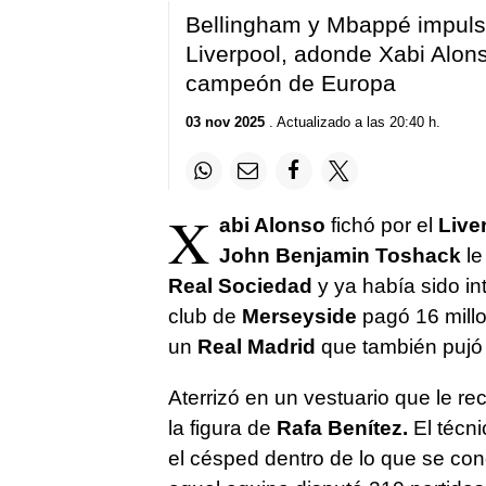
Bellingham y Mbappé impulsa
Liverpool, adonde Xabi Alons
campeón de Europa
03 nov 2025
. Actualizado a las 20:40 h.
X
abi Alonso
fichó por el
Live
John Benjamin Toshack
le
Real Sociedad
y ya había sido i
club de
Merseyside
pagó 16 millo
un
Real Madrid
que también pujó 
Aterrizó en un vestuario que le re
la figura de
Rafa Benítez.
El técni
el césped dentro de lo que se co