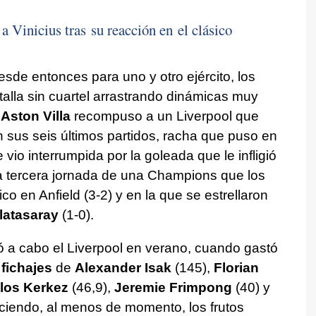
a Vinicius tras su reacción en el clásico
de entonces para uno y otro ejército, los
atalla sin cuartel arrastrando dinámicas muy
l
Aston Villa
recompuso a un Liverpool que
n sus seis últimos partidos, racha que puso en
 vio interrumpida por la goleada que le infligió
 la tercera jornada de una Champions que los
co en Anfield (3-2) y en la que se estrellaron
latasaray
(1-0).
ó a cabo el Liverpool en verano, cuando gastó
 fichajes
de
Alexander Isak
(145),
Florian
los Kerkez
(46,9),
Jeremie Frimpong
(40) y
eciendo, al menos de momento, los frutos