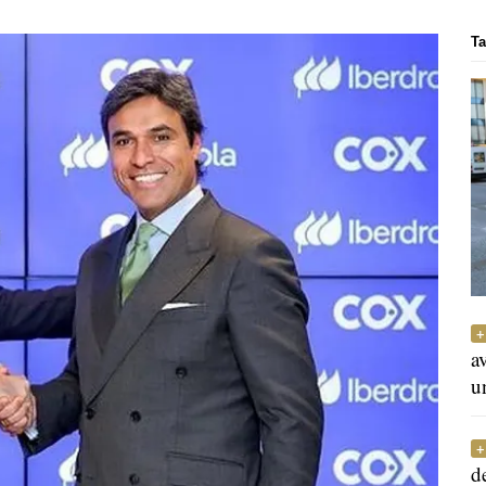
Ta
a
u
d