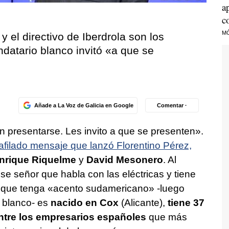
a
c
M
 el directivo de Iberdrola son los
datario blanco invitó «a que se
Añade a La Voz de Galicia en Google
Comentar ·
n presentarse. Les invito a que se presenten».
afilado mensaje que lanzó Florentino Pérez,
nrique Riquelme
y
David Mesonero
. Al
se señor que habla con las eléctricas y tiene
nque tenga «acento sudamericano» -luego
o blanco- es
nacido en Cox
(Alicante),
tiene 37
ntre los empresarios españoles
que más