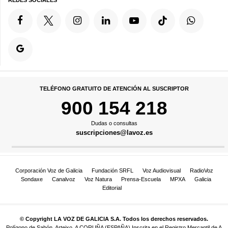
REDES SOCIALES
TELÉFONO GRATUITO DE ATENCIÓN AL SUSCRIPTOR
900 154 218
Dudas o consultas
suscripciones@lavoz.es
Corporación Voz de Galicia
Fundación SRFL
Voz Audiovisual
RadioVoz
Sondaxe
Canalvoz
Voz Natura
Prensa-Escuela
MPXA
Galicia
Editorial
© Copyright LA VOZ DE GALICIA S.A. Todos los derechos reservados.
Polígono de Sabón, Arteixo, A CORUÑA (ESPAÑA) Inscrita en el Registro Mercantil de A