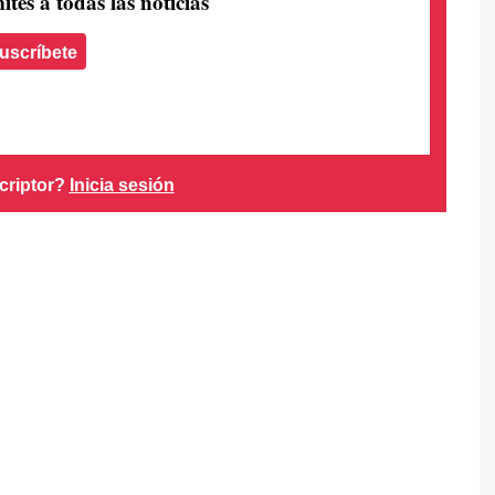
ites a todas las noticias
uscríbete
criptor?
Inicia sesión