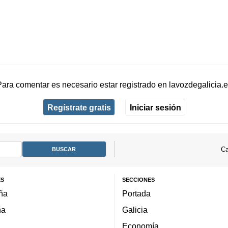
Para comentar es necesario
estar registrado
en
lavozdegalicia.
Regístrate gratis
Iniciar sesión
Ca
ES
SECCIONES
ña
Portada
ña
Galicia
Economía