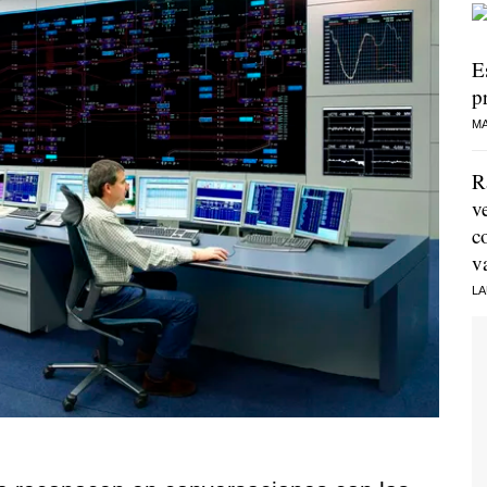
E
p
MA
R
v
c
v
LA