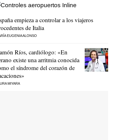
spaña empieza a controlar a los viajeros
rocedentes de Italia
RÍA EUGENIA ALONSO
amón Ríos, cardiólogo: «En
erano existe una arritmia conocida
omo el síndrome del corazón de
acaciones»
URA MIYARA