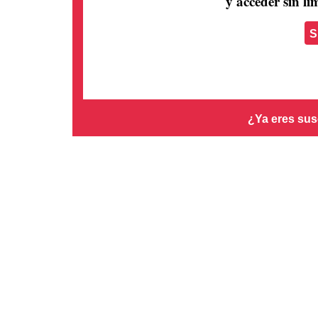
y acceder sin lím
S
¿Ya eres sus