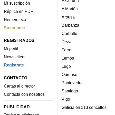
A Coruña
Mi suscripción
A Mariña
Réplica en PDF
Arousa
Hemeroteca
Barbanza
Suscríbete
Carballo
REGISTRADOS
Deza
Mi perfil
Ferrol
Newsletters
Lemos
Regístrate
Lugo
Ourense
CONTACTO
Pontevedra
Cartas al director
Santiago
Contacta con nosotros
Vigo
PUBLICIDAD
Galicia en 313 concellos
Tarifas publicitarias