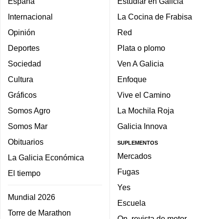
España
Estudiar en Galicia
Internacional
La Cocina de Frabisa
Opinión
Red
Deportes
Plata o plomo
Sociedad
Ven A Galicia
Cultura
Enfoque
Gráficos
Vive el Camino
Somos Agro
La Mochila Roja
Somos Mar
Galicia Innova
Obituarios
SUPLEMENTOS
Mercados
La Galicia Económica
Fugas
El tiempo
Yes
Mundial 2026
Escuela
Torre de Marathon
On, revista de motor