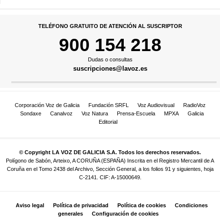
TELÉFONO GRATUITO DE ATENCIÓN AL SUSCRIPTOR
900 154 218
Dudas o consultas
suscripciones@lavoz.es
Corporación Voz de Galicia
Fundación SRFL
Voz Audiovisual
RadioVoz
Sondaxe
Canalvoz
Voz Natura
Prensa-Escuela
MPXA
Galicia
Editorial
© Copyright LA VOZ DE GALICIA S.A. Todos los derechos reservados.
Polígono de Sabón, Arteixo, A CORUÑA (ESPAÑA) Inscrita en el Registro Mercantil de A
Coruña en el Tomo 2438 del Archivo, Sección General, a los folios 91 y siguientes, hoja
C-2141. CIF: A-15000649.
Aviso legal
Política de privacidad
Política de cookies
Condiciones
generales
Configuración de cookies