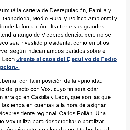
umirá la cartera de Desregulación, Familia y
, Ganadería, Medio Rural y Política Ambiental y
donde la formación ultra tiene sus grandes
 tendrá rango de Vicepresidencia, pero no se
co sea investido presidente, como en otros
 sirve, según indican ambos partidos sobre el
 y León
«frente al caos del Ejecutivo de Pedro
pción».
ernar con la imposición de la «prioridad
o del pacto con Vox, cuyo fin será «dar
n arraigo en Castilla y León, que son las que
las tenga en cuenta» a la hora de asignar
vicepresidente regional, Carlos Pollán. Una
 Vox utiliza para desacreditar o paralizar
ción migrante, sea legal o no. De hecho, el