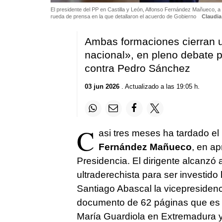
El presidente del PP en Castilla y León, Alfonso Fernández Mañueco, a la
rueda de prensa en la que detallaron el acuerdo de Gobierno
Claudi
Ambas formaciones cierran u
nacional», en pleno debate 
contra Pedro Sánchez
03 jun 2026
. Actualizado a las 19:05 h.
C
asi tres meses ha tardado el 
Fernández Mañueco
, en ap
Presidencia. El dirigente alcanzó
ultraderechista para ser investido
Santiago Abascal la vicepresidenc
documento de 62 páginas que es c
María Guardiola en Extremadura 