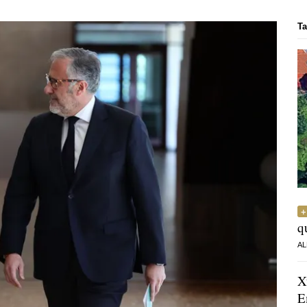
Ta
q
AL
X
E