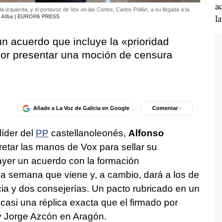
a
 izquierda, y el portavoz de Vox en las Cortes, Carlos Pollán, a su llegada a la
l
a Alba | EUROPA PRESS
n acuerdo que incluye la «prioridad
por presentar una moción de censura
Añade a La Voz de Galicia en Google
Comentar ·
líder del
PP
castellanoleonés,
Alfonso
retar las manos de Vox para sellar su
 ayer un acuerdo con la formación
 la semana que viene y, a cambio, dará a los de
ia y dos consejerías. Un pacto rubricado en un
asi una réplica exacta que el firmado por
y Jorge Azcón en Aragón.