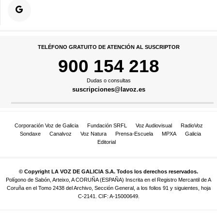
TELÉFONO GRATUITO DE ATENCIÓN AL SUSCRIPTOR
900 154 218
Dudas o consultas
suscripciones@lavoz.es
Corporación Voz de Galicia
Fundación SRFL
Voz Audiovisual
RadioVoz
Sondaxe
Canalvoz
Voz Natura
Prensa-Escuela
MPXA
Galicia
Editorial
© Copyright LA VOZ DE GALICIA S.A. Todos los derechos reservados.
Polígono de Sabón, Arteixo, A CORUÑA (ESPAÑA) Inscrita en el Registro Mercantil de A
Coruña en el Tomo 2438 del Archivo, Sección General, a los folios 91 y siguientes, hoja
C-2141. CIF: A-15000649.