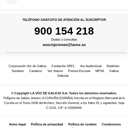
TELÉFONO GRATUITO DE ATENCIÓN AL SUSCRIPTOR
900 154 218
Dudas o consultas
suscripciones@lavoz.es
Corporación Voz de Galicia
Fundación SRFL
Voz Audiovisual
RadioVoz
Sondaxe
Canalvoz
Voz Natura
Prensa-Escuela
MPXA
Galicia
Editorial
© Copyright LA VOZ DE GALICIA S.A. Todos los derechos reservados.
Polígono de Sabón, Arteixo, A CORUÑA (ESPAÑA) Inscrita en el Registro Mercantil de A
Coruña en el Tomo 2438 del Archivo, Sección General, a los folios 91 y siguientes, hoja
C-2141. CIF: A-15000649.
Aviso legal
Política de privacidad
Política de cookies
Condiciones