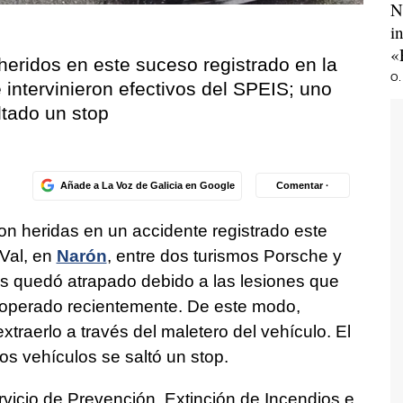
N
i
«
 heridos en este suceso registrado en la
O.
 intervinieron efectivos del SPEIS; uno
ltado un stop
Añade a La Voz de Galicia en Google
Comentar ·
on heridas en un accidente registrado este
Val, en
Narón
, entre dos turismos Porsche y
os quedó atrapado debido a las lesiones que
o operado recientemente. De este modo,
xtraerlo a través del maletero del vehículo. El
os vehículos se saltó un stop.
vicio de Prevención, Extinción de Incendios e