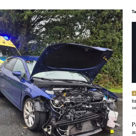
Ta
t
XA
P
a