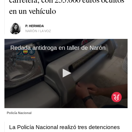
en un vehículo
P. HERMIDA
NARÓN / LA VOZ
Redada antidroga en taller de Narón
0
Policía Nacional
seconds
of
1
La Policía Nacional realizó tres detenciones
minute,