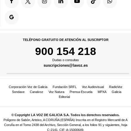
TELÉFONO GRATUITO DE ATENCIÓN AL SUSCRIPTOR
900 154 218
Dudas o consultas
suscripciones@lavoz.es
Corporación Voz de Galicia
Fundación SRFL
Voz Audiovisual
RadioVoz
Sondaxe
Canalvoz
Voz Natura
Prensa-Escuela
MPXA
Galicia
Editorial
© Copyright LA VOZ DE GALICIA S.A. Todos los derechos reservados.
Polígono de Sabón, Arteixo, A CORUÑA (ESPAÑA) Inscrita en el Registro Mercantil de A
Coruña en el Tomo 2438 del Archivo, Sección General, a los folios 91 y siguientes, hoja
C-2141. CIF: A-15000649.