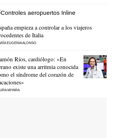
spaña empieza a controlar a los viajeros
rocedentes de Italia
RÍA EUGENIA ALONSO
amón Ríos, cardiólogo: «En
erano existe una arritmia conocida
omo el síndrome del corazón de
acaciones»
URA MIYARA