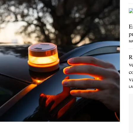
E
p
MA
R
v
c
v
LA