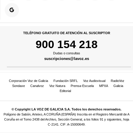
TELÉFONO GRATUITO DE ATENCIÓN AL SUSCRIPTOR
900 154 218
Dudas o consultas
suscripciones@lavoz.es
Corporación Voz de Galicia
Fundación SRFL
Voz Audiovisual
RadioVoz
Sondaxe
Canalvoz
Voz Natura
Prensa-Escuela
MPXA
Galicia
Editorial
© Copyright LA VOZ DE GALICIA S.A. Todos los derechos reservados.
Polígono de Sabón, Arteixo, A CORUÑA (ESPAÑA) Inscrita en el Registro Mercantil de A
Coruña en el Tomo 2438 del Archivo, Sección General, a los folios 91 y siguientes, hoja
C-2141. CIF: A-15000649.