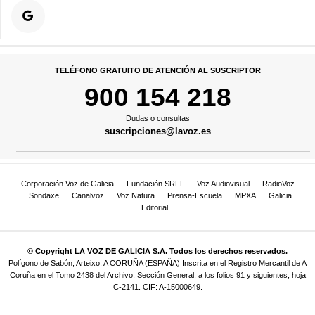
TELÉFONO GRATUITO DE ATENCIÓN AL SUSCRIPTOR
900 154 218
Dudas o consultas
suscripciones@lavoz.es
Corporación Voz de Galicia
Fundación SRFL
Voz Audiovisual
RadioVoz
Sondaxe
Canalvoz
Voz Natura
Prensa-Escuela
MPXA
Galicia
Editorial
© Copyright LA VOZ DE GALICIA S.A. Todos los derechos reservados.
Polígono de Sabón, Arteixo, A CORUÑA (ESPAÑA) Inscrita en el Registro Mercantil de A
Coruña en el Tomo 2438 del Archivo, Sección General, a los folios 91 y siguientes, hoja
C-2141. CIF: A-15000649.