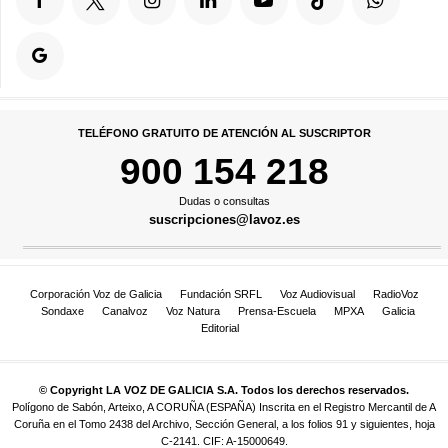
TELÉFONO GRATUITO DE ATENCIÓN AL SUSCRIPTOR
900 154 218
Dudas o consultas
suscripciones@lavoz.es
Corporación Voz de Galicia
Fundación SRFL
Voz Audiovisual
RadioVoz
Sondaxe
Canalvoz
Voz Natura
Prensa-Escuela
MPXA
Galicia
Editorial
© Copyright LA VOZ DE GALICIA S.A. Todos los derechos reservados.
Polígono de Sabón, Arteixo, A CORUÑA (ESPAÑA) Inscrita en el Registro Mercantil de A
Coruña en el Tomo 2438 del Archivo, Sección General, a los folios 91 y siguientes, hoja
C-2141. CIF: A-15000649.