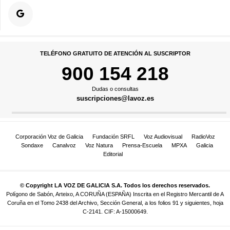
TELÉFONO GRATUITO DE ATENCIÓN AL SUSCRIPTOR
900 154 218
Dudas o consultas
suscripciones@lavoz.es
Corporación Voz de Galicia
Fundación SRFL
Voz Audiovisual
RadioVoz
Sondaxe
Canalvoz
Voz Natura
Prensa-Escuela
MPXA
Galicia
Editorial
© Copyright LA VOZ DE GALICIA S.A. Todos los derechos reservados.
Polígono de Sabón, Arteixo, A CORUÑA (ESPAÑA) Inscrita en el Registro Mercantil de A
Coruña en el Tomo 2438 del Archivo, Sección General, a los folios 91 y siguientes, hoja
C-2141. CIF: A-15000649.