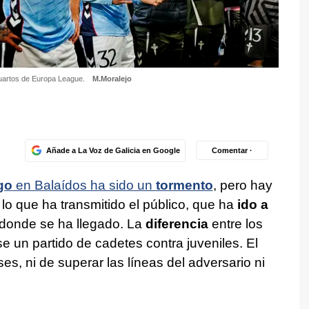
 cuartos de Europa League.
M.Moralejo
Añade a La Voz de Galicia en Google
Comentar ·
go
en Balaídos ha sido un
tormento
, pero hay
lo que ha transmitido el público, que ha
ido a
 donde se ha llegado. La
diferencia
entre los
se un partido de cadetes contra juveniles. El
es, ni de superar las líneas del adversario ni