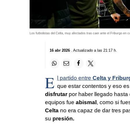
Los futbolistas del Celta, muy afectados tras caer ante el Friburgo en
16 abr 2026
. Actualizado a las 21:17 h.
E
l partido entre
Celta y Fribur
que estar contentos y eso es 
disfrutar
por haber llegado hasta
equipos fue
abismal
, como si fue
Celta
no era capaz de dar tres pas
su
presión.