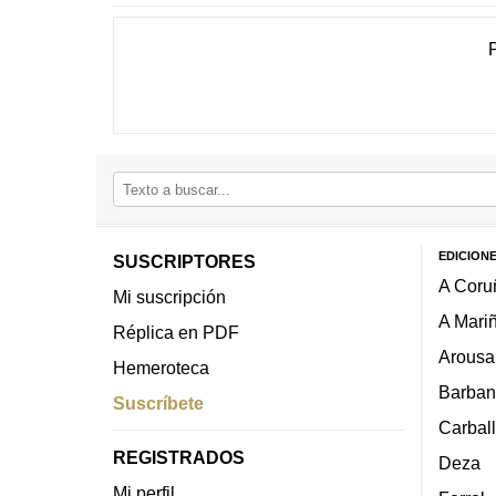
EDICION
SUSCRIPTORES
A Coru
Mi suscripción
A Mari
Réplica en PDF
Arousa
Hemeroteca
Barban
Suscríbete
Carbal
REGISTRADOS
Deza
Mi perfil