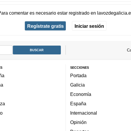
Para comentar es necesario
estar registrado
en
lavozdegalicia.
Regístrate gratis
Iniciar sesión
Ca
ES
SECCIONES
ña
Portada
ña
Galicia
Economía
za
España
lo
Internacional
Opinión