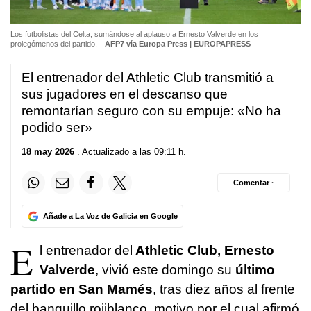
Los futbolistas del Celta, sumándose al aplauso a Ernesto Valverde en los
prolegómenos del partido.
AFP7 vía Europa Press | EUROPAPRESS
El entrenador del Athletic Club transmitió a
sus jugadores en el descanso que
remontarían seguro con su empuje: «No ha
podido ser»
18 may 2026
. Actualizado a las 09:11 h.
Comentar ·
Añade a La Voz de Galicia en Google
E
l entrenador del
Athletic Club, Ernesto
Valverde
, vivió este domingo su
último
partido en San Mamés
, tras diez años al frente
del banquillo rojiblanco, motivo por el cual afirmó