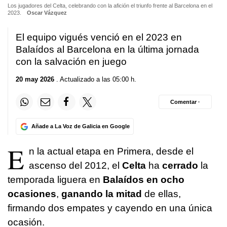
Los jugadores del Celta, celebrando con la afición el triunfo frente al Barcelona en el
2023.
Oscar Vázquez
El equipo vigués venció en el 2023 en
Balaídos al Barcelona en la última jornada
con la salvación en juego
20 may 2026
. Actualizado a las 05:00 h.
Comentar ·
Añade a La Voz de Galicia en Google
E
n la actual etapa en Primera, desde el
ascenso del 2012, el
Celta
ha
cerrado
la
temporada liguera en
Balaídos en ocho
ocasiones
,
ganando la mitad
de ellas,
firmando dos empates y cayendo en una única
ocasión.