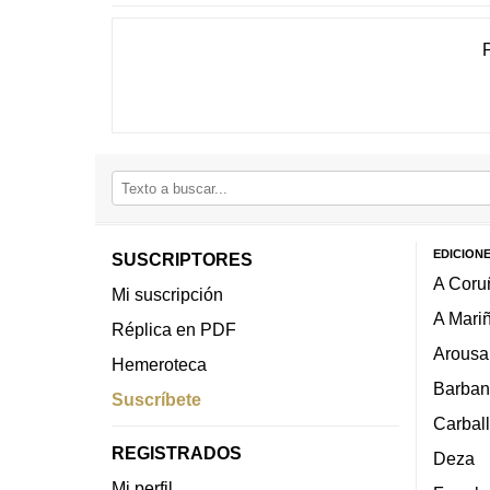
EDICION
SUSCRIPTORES
A Coru
Mi suscripción
A Mari
Réplica en PDF
Arousa
Hemeroteca
Barban
Suscríbete
Carbal
REGISTRADOS
Deza
Mi perfil