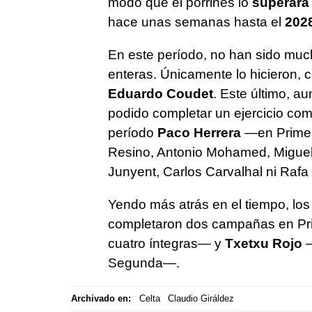
modo que el porriñés lo
superará
hace unas semanas hasta el
202
En este período, no han sido mu
enteras. Únicamente lo hicieron, 
Eduardo Coudet
. Este último, au
podido completar un ejercicio com
período
Paco Herrera
—en Primera
Resino, Antonio Mohamed, Miguel
Junyent, Carlos Carvalhal ni Rafa
Yendo más atrás en el tiempo, lo
completaron dos campañas en Pr
cuatro íntegras— y
Txetxu Rojo
—
Segunda—.
Archivado en:
Celta
Claudio Giráldez