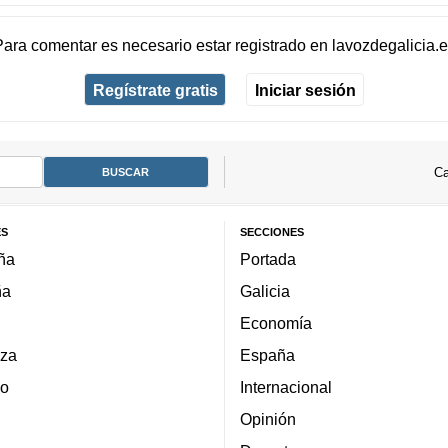
Para comentar es necesario
estar registrado
en
lavozdegalicia.
Regístrate gratis
Iniciar sesión
Ca
ES
SECCIONES
ña
Portada
ña
Galicia
Economía
za
España
lo
Internacional
Opinión