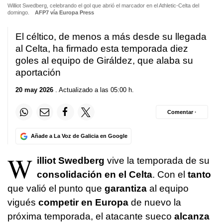
Williot Swedberg, celebrando el gol que abrió el marcador en el Athletic-Celta del
domingo.
AFP7 vía Europa Press
El céltico, de menos a más desde su llegada
al Celta, ha firmado esta temporada diez
goles al equipo de Giráldez, que alaba su
aportación
20 may 2026
. Actualizado a las 05:00 h.
Comentar ·
Añade a La Voz de Galicia en Google
W
illiot Swedberg
vive la temporada de su
consolidación en el Celta
. Con el
tanto
que valió el punto que
garantiza
al equipo
vigués
competir en Europa
de nuevo la
próxima temporada, el atacante sueco
alcanza