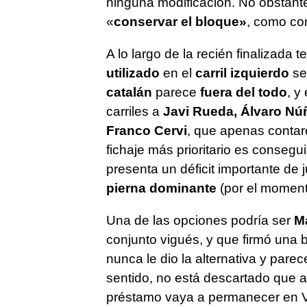
ninguna modificación. No obstante
«
conservar el bloque»
, como c
A lo largo de la recién finalizada
utilizado
en el
carril izquierdo
se
catalán
parece
fuera del todo
, y
carriles a
Javi Rueda, Álvaro Núñ
Franco Cervi
, que apenas contar
fichaje más prioritario es consegu
presenta un déficit importante de
pierna dominante
(por el moment
Una de las opciones podría ser
M
conjunto vigués, y que firmó una
nunca le dio la alternativa y pare
sentido, no está descartado que a
préstamo vaya a permanecer en 