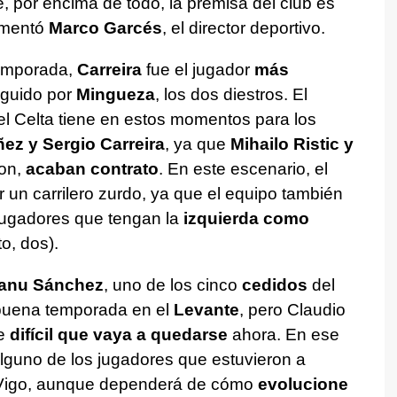
, por encima de todo, la premisa del club es
omentó
Marco Garcés
, el director deportivo.
 temporada,
Carreira
fue el jugador
más
guido por
Mingueza
, los dos diestros. El
 el Celta tiene en estos momentos para los
ez y Sergio Carreira
, ya que
Mihailo
Ristic y
on,
acaban contrato
. En este escenario, el
ir un carrilero zurdo, ya que el equipo también
 jugadores que tengan la
izquierda como
o, dos).
anu Sánchez
, uno de los cinco
cedidos
del
 buena temporada en el
Levante
, pero Claudio
ce
difícil que vaya a quedarse
ahora. En ese
lguno de los jugadores que estuvieron a
Vigo, aunque dependerá de cómo
evolucione