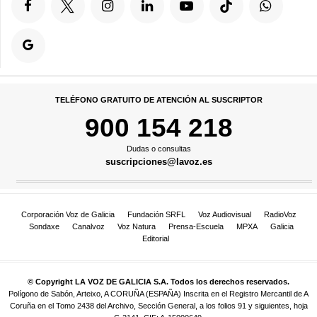
TELÉFONO GRATUITO DE ATENCIÓN AL SUSCRIPTOR
900 154 218
Dudas o consultas
suscripciones@lavoz.es
Corporación Voz de Galicia
Fundación SRFL
Voz Audiovisual
RadioVoz
Sondaxe
Canalvoz
Voz Natura
Prensa-Escuela
MPXA
Galicia
Editorial
© Copyright LA VOZ DE GALICIA S.A. Todos los derechos reservados.
Polígono de Sabón, Arteixo, A CORUÑA (ESPAÑA) Inscrita en el Registro Mercantil de A
Coruña en el Tomo 2438 del Archivo, Sección General, a los folios 91 y siguientes, hoja