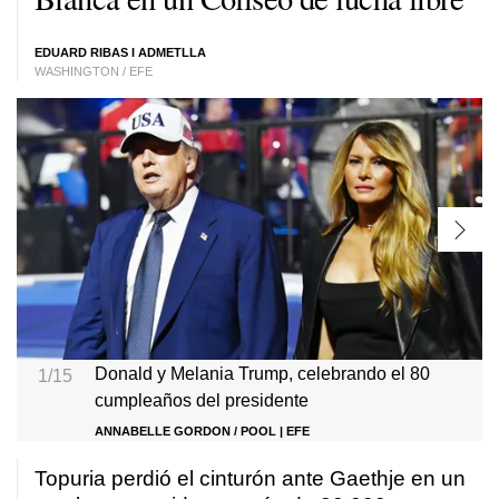
EDUARD RIBAS I ADMETLLA
WASHINGTON / EFE
Donald y Melania Trump, celebrando el 80
1/15
cumpleaños del presidente
ANNABELLE GORDON / POOL | EFE
Topuria perdió el cinturón ante Gaethje en un