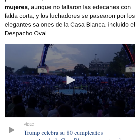
mujeres
, aunque no faltaron las edecanes con
falda corta, y los luchadores se pasearon por los
elegantes salones de la Casa Blanca, incluido el
Despacho Oval.
0
seconds
of
1
minute,
1
second
Trump celebra su 80 cumpleaños