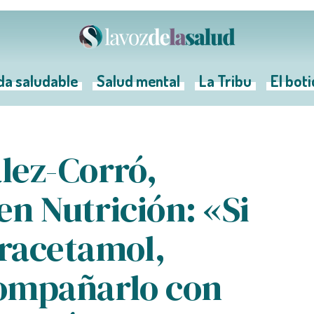
da saludable
Salud mental
La Tribu
El bot
lez-Corró,
en Nutrición: «Si
racetamol,
ompañarlo con