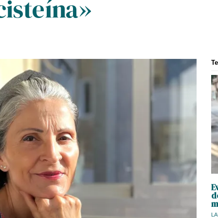
cisteína»
T
E
d
m
LA