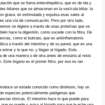
ulación que se llama enterohepática, que es de ida y
les biliares que se almacenan en la vesícula biliar, la
n grasa, es estimulada y expulsa esas sales al
 es una vía de comunicación. Pero por otro lado,
memos se digiere a través de unas proteínas que se
bién hace la digestión, como sucede con la fibra. De
ancias, como el butirato, que es antiinflamatorio.
tica a través del intestino y de su pared, que es una
 entrar y lo que no, y llegan al hígado. Este,
a de una manera o de otra antes de enviarla al resto
. Este órgano es el primer filtro, por eso es tan
produce un estado conocido como disbiosis, hay un
de especies potencialmente patógenas que
ancias tóxicas. El intestino hace lo que puede para
el que no puede y avisa al hígado para que le eche una