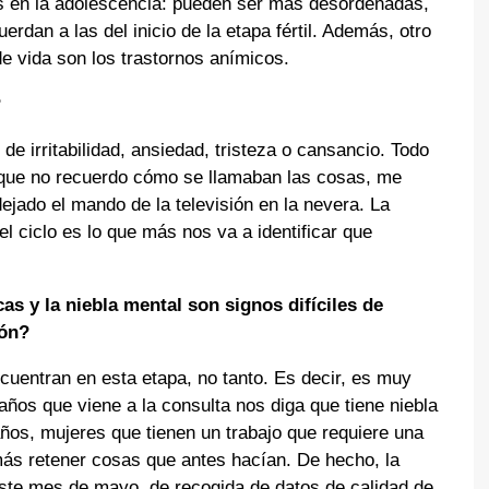
as en la adolescencia: pueden ser más desordenadas,
dan a las del inicio de la etapa fértil. Además, otro
de vida son los trastornos anímicos.
?
 irritabilidad, ansiedad, tristeza o cansancio. Todo
ir que no recuerdo cómo se llamaban las cosas, me
dejado el mando de la televisión en la nevera. La
del ciclo es lo que más nos va a identificar que
as y la niebla mental son signos difíciles de
ión?
uentran en esta etapa, no tanto. Es decir, es muy
años que viene a la consulta nos diga que tiene niebla
ños, mujeres que tienen un trabajo que requiere una
más retener cosas que antes hacían. De hecho, la
este mes de mayo, de recogida de datos de calidad de