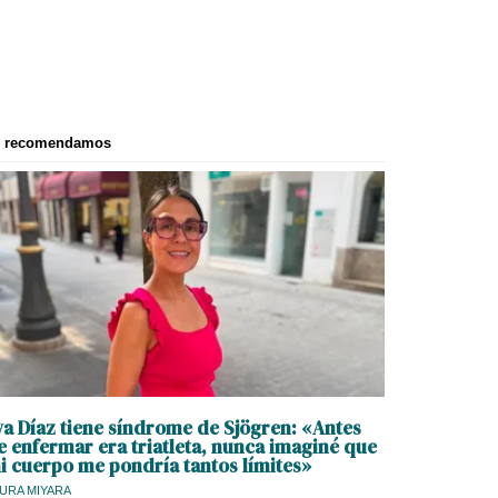
e recomendamos
va Díaz tiene síndrome de Sjögren: «Antes
e enfermar era triatleta, nunca imaginé que
i cuerpo me pondría tantos límites»
URA MIYARA