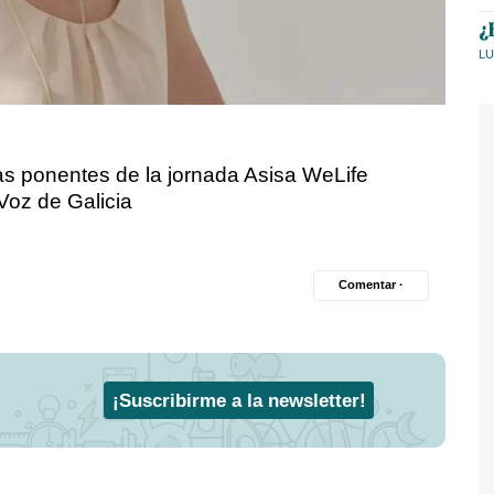
¿
LU
las ponentes de la jornada Asisa WeLife
oz de Galicia
Comentar ·
¡Suscribirme a la newsletter!