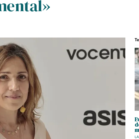
 mental»
T
E
d
m
LA