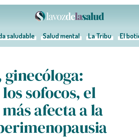
da saludable
Salud mental
La Tribu
El bot
 ginecóloga:
los sofocos, el
más afecta a la
 perimenopausia