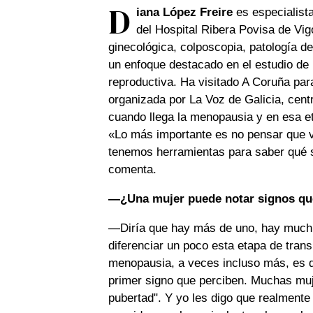
D
iana López Freire
es especialista
del Hospital Ribera Povisa de Vig
ginecológica, colposcopia, patología d
un enfoque destacado en el estudio de 
reproductiva. Ha visitado A Coruña par
organizada por La Voz de Galicia, cent
cuando llega la menopausia y en esa eta
«Lo más importante es no pensar que va
tenemos herramientas para saber qué 
comenta.
—¿Una mujer puede notar signos que
—Diría que hay más de uno, hay muchí
diferenciar un poco esta etapa de tran
menopausia, a veces incluso más, es q
primer signo que perciben. Muchas muj
pubertad". Y yo les digo que realmente e