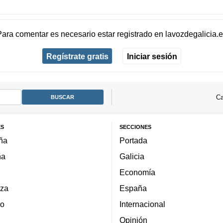
Para comentar es necesario
estar registrado
en
lavozdegalicia.
Regístrate gratis
Iniciar sesión
Ca
ES
SECCIONES
ña
Portada
ña
Galicia
Economía
za
España
lo
Internacional
Opinión