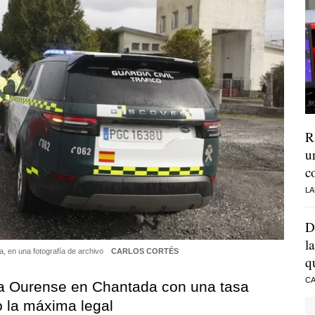
R
u
c
LA
D
l
a, en una fotografía de archivo
CARLOS CORTÉS
q
CA
o a Ourense en Chantada con una tasa
o la máxima legal