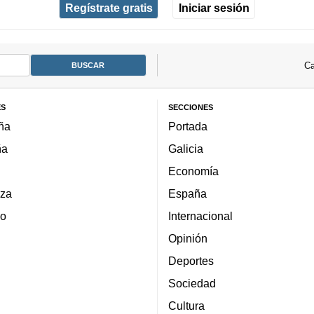
Regístrate gratis
Iniciar sesión
Ca
ES
SECCIONES
ña
Portada
ña
Galicia
Economía
za
España
lo
Internacional
Opinión
Deportes
Sociedad
Cultura