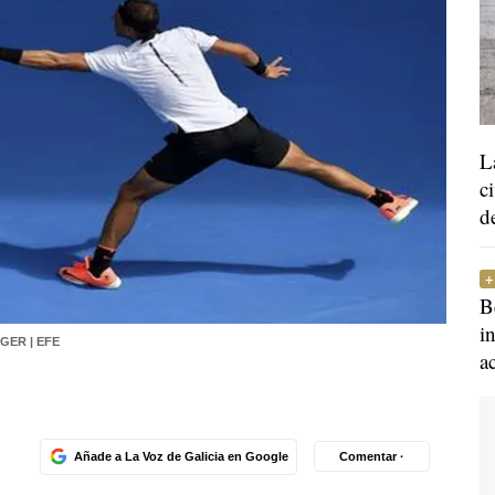
L
c
d
B
i
NGER | EFE
a
Añade a La Voz de Galicia en Google
Comentar ·