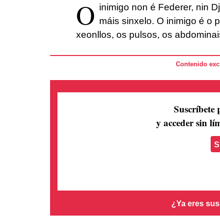
O
inimigo non é Federer, nin Dj
máis sinxelo. O inimigo é o
xeonllos, os pulsos, os abdominais
Contenido excl
Suscríbete 
y acceder sin lím
S
¿Ya eres sus