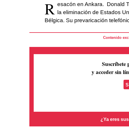
R
esacón en Ankara. Donald T
la eliminación de Estados Un
Bélgica. Su prevaricación telefóni
Contenido excl
Suscríbete 
y acceder sin lím
S
¿Ya eres sus