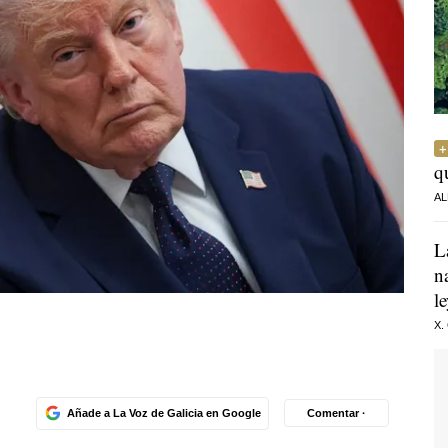
q
AL
L
n
l
X.
Añade a La Voz de Galicia en Google
Comentar ·