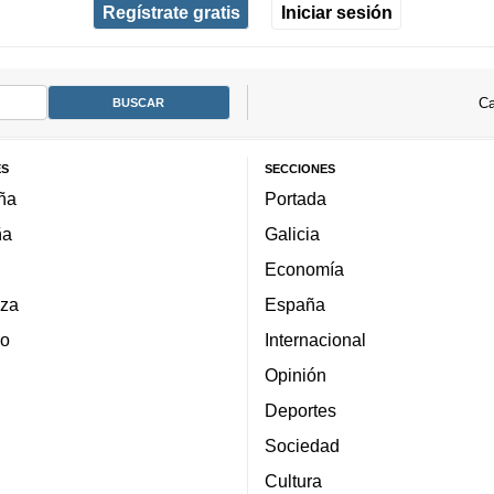
Regístrate gratis
Iniciar sesión
Ca
ES
SECCIONES
ña
Portada
ña
Galicia
Economía
za
España
lo
Internacional
Opinión
Deportes
Sociedad
Cultura