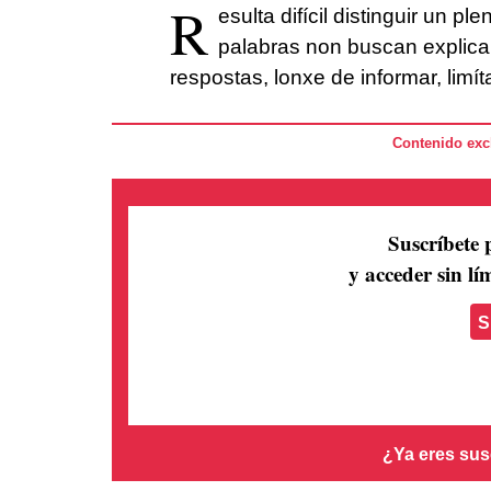
R
esulta difícil distinguir un p
palabras non buscan explicar
respostas, lonxe de informar, lim
Contenido excl
Suscríbete 
y acceder sin lím
S
¿Ya eres sus