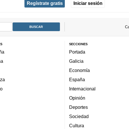
Regístrate gratis
Iniciar sesión
Ca
ES
SECCIONES
ña
Portada
ña
Galicia
Economía
za
España
lo
Internacional
Opinión
Deportes
Sociedad
Cultura