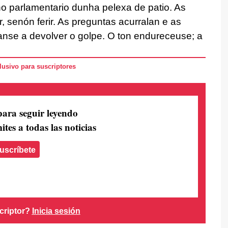
leno parlamentario dunha pelexa de patio. As
, senón ferir. As preguntas acurralan e as
ítanse a devolver o golpe. O ton endureceuse; a
usivo para suscriptores
para seguir leyendo
ites a todas las noticias
uscríbete
criptor?
Inicia sesión