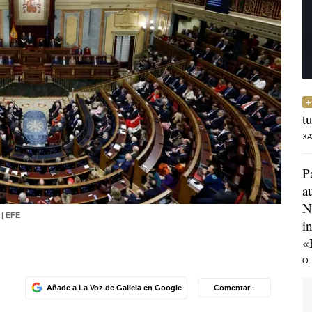
t
XA
P
a
N
| EFE
i
«
O.
Añade a La Voz de Galicia en Google
Comentar ·