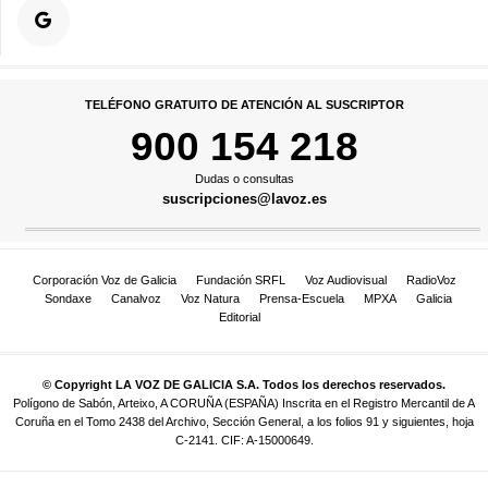
TELÉFONO GRATUITO DE ATENCIÓN AL SUSCRIPTOR
900 154 218
Dudas o consultas
suscripciones@lavoz.es
Corporación Voz de Galicia
Fundación SRFL
Voz Audiovisual
RadioVoz
Sondaxe
Canalvoz
Voz Natura
Prensa-Escuela
MPXA
Galicia
Editorial
© Copyright LA VOZ DE GALICIA S.A. Todos los derechos reservados.
Polígono de Sabón, Arteixo, A CORUÑA (ESPAÑA) Inscrita en el Registro Mercantil de A
Coruña en el Tomo 2438 del Archivo, Sección General, a los folios 91 y siguientes, hoja
C-2141. CIF: A-15000649.